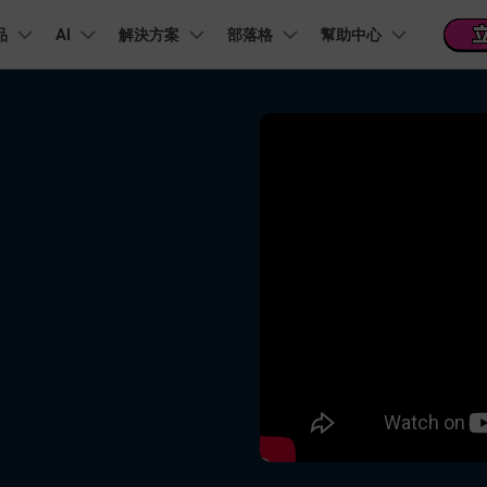
品
精選產品
AI
商務
解決方案
關於我們
部落格
幫助中心
新聞中心
商店
支
實用工
關於我們
階 & 福利
功能
影片 / 照片
熱門方案
幫助中心
音訊
部落
我們的故事
方案
PDF 解決方案產品
圖表與圖像
影片創意
實用工
FAQs
影片
人才招募
商業
音訊
文字
社群媒體
AI 文字轉影片
AI 音訊轉影片
AI 智
Veo3.1
NEW
nt
PDFelement
EdrawMind
Filmora
Recove
AI提示詞大全
PDF 建立與編輯工具。
遺失檔案
幫助您使用 Filmora 所需的所有信息
聯絡我們
AI 圖像轉影片
AI 音效生成器
錄影
收錄 100+ 熱門影片提示詞，快速生成相似風格影片
EdrawMax
Veo3.1
UniConverter
NEW
自我介紹影片
IG Reels 剪輯
雙時間軸編輯
去除無聲片段
添加文字
PDFelement Cloud
逐步學習Filmora
雲端文件管理。
行銷人員
AI 圖像生成器
AI 文字轉語音
影片
產品影片
短影音製作
NE
關鍵影格
自動節拍同步
路徑文字
支援的格式、裝置和 GPU 的完整列表
推薦朋友得獎勵
演示影片
AI 影片續寫
AI 音樂生成器
影片
NEW
TikTok 影片剪
每邀請一位連結註冊，就能獲得 100 點兌積分
鋼筆工具
音訊閃避
文字動畫
NEW
商業廣告影片
音訊
YouTube Shor
平面追蹤
音訊同步
標題編輯
免費下載
NEW
幻燈片影片製作
動畫影片製作
剪輯
 / 內容創作者
行銷
檢視所有功能 >
查看全部影片解
查看所有產品