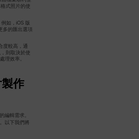
同格式照片的使
如，iOS 版
含更多的匯出選項
整合度較高，通
現，則取決於使
處理效率。
片製作
者的編輯需求。
驗。以下我們將