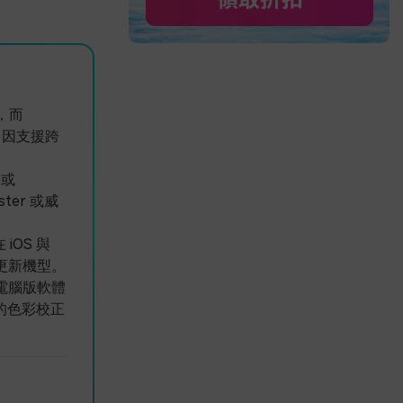
，而
a 因支援跨
 或
ter 或威
iOS 與
或更新機型。
電腦版軟體
細的色彩校正