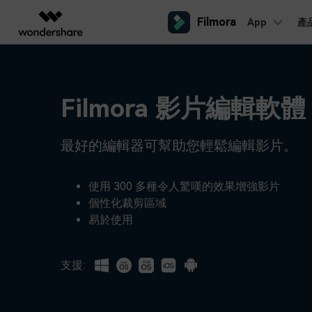
Filmora
App
產
AIGC 數位創意
總覽
解決方案
平台
熱門人群
AI 進
影片創意產品
圖表與圖像產品
PDF 解決
企業
內容產生
聯絡我們
Filmora 影片編輯軟體
我們隨時為您提供協助
Filmora
EdrawMax
PDFeleme
教育
完整的影片編輯工具。
桌面版
輕鬆繪製圖表。
Windows影片剪輯
提效工具
最好的編輯器可幫助您輕鬆編輯影片。
合作夥伴
ToMoviee AI
EdrawMind
案例分享
Mac影片剪輯
一站式 AI 創意工作室。
協作式心智圖工具。
商業
聯盟行銷
如何用 Filmora 做出影響力
UniConverter
使用 300 多種令人驚嘆的效果增強影片
檢視所有 AI 工具 >
高速媒體轉換工具。
個性化裁剪區域
行動版
iOS影片剪輯
Media.io
易於使用
聯盟計劃
AI 影片、圖片、音樂生成器。
開啟企業級合作夥伴關係
Android影片剪輯
SelfyzAI
AI 驅動的創意工具。
支援:
自由工作者
網紅
iPad影片剪輯
企業服務
簡單的商業影片解決方案