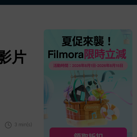
更多 >
片影片
3 min(s)