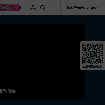
援
探索 Wondershare
具
關於 Wondershare
格
文字
產品信息
具產品
實用工具
企業
產品新功能和版本迭代信息
活動場合
素材庫
慧工具
AI 影片翻譯
rit
Recoverit
聯盟行銷
救援。
曆史版本
AI 文案撰寫
婚禮邀請影片
關於我們
NEW
HOT
影片特效
查看Filmora 9-14歷史版本信息
編輯軟件
動態字幕生成器
新年影片
新聞中心
W
影片模板
HOT
評論
剪輯流程
聖誕節影片
免費獲取行動版
輯
商店
HOT
看看我們的用戶怎麼說
影片濾鏡
教學 / 學習
剪輯
ts 製作
支援
音樂素材庫
解說型影片
社媒影片
動態圖表
NEW
技巧
決方案 >
2.9M+ 創意素材
>