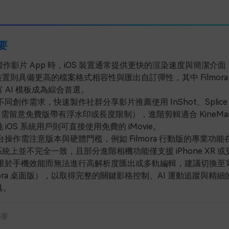
摘要
作影片 App 時，iOS 裝置通常提供更快的渲染速度與簡潔介面
id 裝置則具備更高的檔案格式相容性與匯出自訂彈性，其中 Filmor
 AI 模板成為綜合首選。
同創作需求，快速製作社群分享影片推薦使用 InShot、Splice
to（需留意免費版帶有浮水印或長度限制），進階剪輯適合 KineMas
 iOS 系統用戶則可直接使用免費的 iMovie。
操作需注意版本與硬體門檻，例如 Filmora 行動版的專業功能在 
id 系統上並不完全一致，且部分進階相機功能僅支援 iPhone XR 
限於手機效能而無法進行高解析度匯出或多軌編輯，建議切換至
lmora 桌面版），以取得完整的關鍵影格控制、AI 運動追蹤與精
具。
摘要