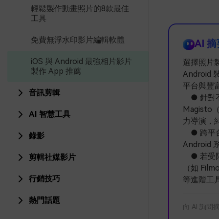
輕鬆製作動畫照片的8款最佳
工具
免費無浮水印影片編輯軟體
AI 
iOS 與 Android 最強相片影片
選擇照片製
製作 App 推薦
Andro
平台與豐富
音訊剪輯
● 針對不
Magis
AI 智慧工具
力導演，純
● 跨平台
錄影
Andro
● 若受
剪輯社媒影片
（如 Fi
行銷技巧
等進階工
熱門話題
向 AI 詢問