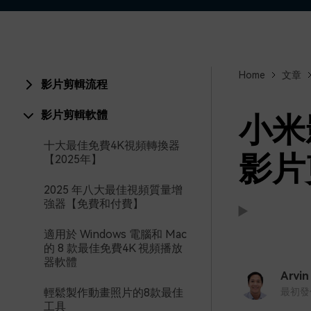
Home
文章
影片剪輯流程
影片剪輯軟體
小米
十大最佳免費4K視頻轉換器
影片
【2025年】
2025 年八大最佳視頻質量增
強器【免費和付費】
適用於 Windows 電腦和 Mac
的 8 款最佳免費4K 視頻播放
支援:
支援:
器軟體
Arvin
輕鬆製作動畫照片的8款最佳
最初發佈時
工具