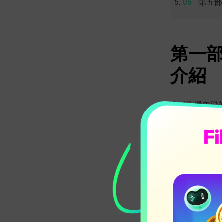
第五部分
第一部
介紹
小米手機內建
說非常便捷，
全滿足需求。
小米影片
基本修剪
：
簡單特效
：