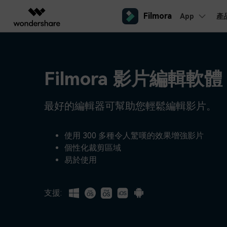
Filmora
App
產
AIGC 數位創意
總覽
解決方案
平台
熱門人群
AI 進
影片創意產品
圖表與圖像產品
PDF 解決
企業
內容產生
聯絡我們
Filmora 影片編輯軟體
我們隨時為您提供協助
Filmora
EdrawMax
PDFeleme
教育
完整的影片編輯工具。
桌面版
輕鬆繪製圖表。
Windows影片剪輯
提效工具
最好的編輯器可幫助您輕鬆編輯影片。
合作夥伴
ToMoviee AI
EdrawMind
案例分享
Mac影片剪輯
一站式 AI 創意工作室。
協作式心智圖工具。
商業
聯盟行銷
如何用 Filmora 做出影響力
UniConverter
使用 300 多種令人驚嘆的效果增強影片
檢視所有 AI 工具 >
高速媒體轉換工具。
個性化裁剪區域
行動版
iOS影片剪輯
Media.io
易於使用
聯盟計劃
AI 影片、圖片、音樂生成器。
開啟企業級合作夥伴關係
Android影片剪輯
SelfyzAI
AI 驅動的創意工具。
支援:
自由工作者
網紅
iPad影片剪輯
企業服務
簡單的商業影片解決方案