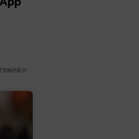
App
望剪輯的影片，