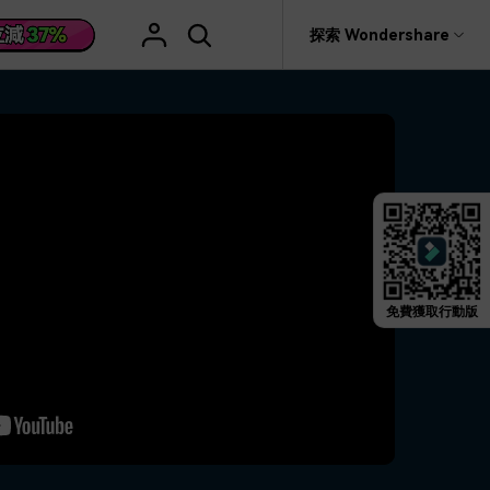
援
探索 Wondershare
具
關於 Wondershare
格
文字
產品信息
具產品
實用工具
企業
產品新功能和版本迭代信息
活動場合
素材庫
慧工具
AI 影片翻譯
rit
Recoverit
聯盟行銷
救援。
曆史版本
AI 文案撰寫
婚禮邀請影片
關於我們
NEW
HOT
影片特效
查看Filmora 9-14歷史版本信息
編輯軟件
動態字幕生成器
新年影片
新聞中心
W
影片模板
HOT
評論
剪輯流程
聖誕節影片
免費獲取行動版
輯
商店
HOT
看看我們的用戶怎麼說
影片濾鏡
教學 / 學習
剪輯
ts 製作
支援
音樂素材庫
解說型影片
社媒影片
動態圖表
NEW
技巧
決方案 >
2.9M+ 創意素材
>