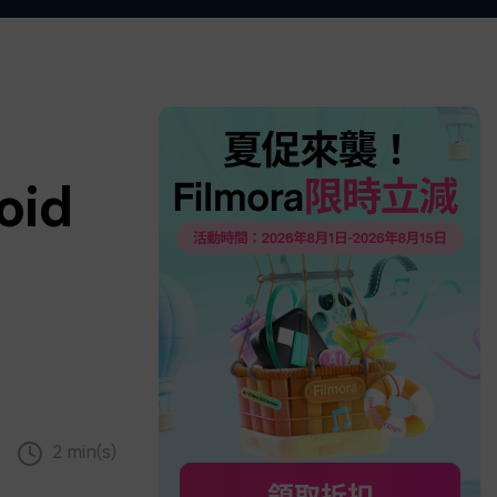
更多 >
id
2 min(s)