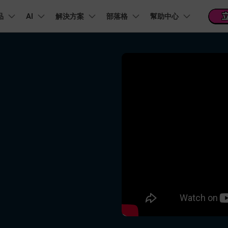
品
精選產品
AI
商務
解決方案
關於我們
部落格
幫助中心
新聞中心
商店
支
實用工
關於我們
階 & 福利
功能
影片 / 照片
熱門方案
幫助中心
音訊
部落
我們的故事
方案
PDF 解決方案產品
圖表與圖像
影片創意
實用工
FAQs
影片
人才招募
商業
音訊
文字
社群媒體
AI 文字轉影片
AI 音訊轉影片
AI 智
Veo3.1
NEW
nt
PDFelement
EdrawMind
Filmora
Recove
AI提示詞大全
PDF 建立與編輯工具。
遺失檔案
幫助您使用 Filmora 所需的所有信息
聯絡我們
AI 圖像轉影片
AI 音效生成器
錄影
收錄 100+ 熱門影片提示詞，快速生成相似風格影片
EdrawMax
Veo3.1
UniConverter
NEW
自我介紹影片
IG Reels 剪輯
雙時間軸編輯
去除無聲片段
添加文字
PDFelement Cloud
逐步學習Filmora
雲端文件管理。
行銷人員
AI 圖像生成器
AI 文字轉語音
影片
產品影片
短影音製作
NE
關鍵影格
自動節拍同步
路徑文字
支援的格式、裝置和 GPU 的完整列表
推薦朋友得獎勵
演示影片
AI 影片續寫
AI 音樂生成器
影片
NEW
TikTok 影片剪
每邀請一位連結註冊，就能獲得 100 點兌積分
鋼筆工具
音訊閃避
文字動畫
NEW
商業廣告影片
音訊
YouTube Shor
平面追蹤
音訊同步
標題編輯
免費下載
NEW
幻燈片影片製作
動畫影片製作
剪輯
 / 內容創作者
行銷
檢視所有功能 >
查看全部影片解
查看所有產品