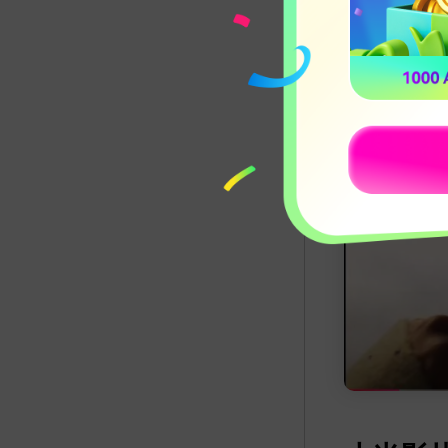
音訊剪輯
：