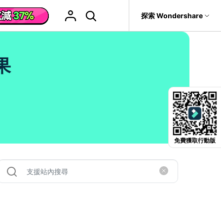
援
探索 Wondershare
具
關於 Wondershare
格
文字
產品信息
果
具產品
實用工具
企業
產品新功能和版本迭代信息
活動場合
素材庫
慧工具
AI 影片翻譯
it
Recoverit
聯盟行銷
救援。
曆史版本
AI 文案撰寫
婚禮邀請影片
關於我們
NEW
HOT
影片特效
查看Filmora 9-14歷史版本信息
輯軟件
動態字幕生成器
新年影片
新聞中心
W
影片模板
HOT
評論
聖誕節影片
輯流程
免費獲取行動版
輯
商店
HOT
看看我們的用戶怎麼說
影片濾鏡
教學 / 學習
ts 製作
輯
支援
音樂素材庫
解說型影片
媒影片
動態圖表
NEW
巧
決方案 >
2.9M+ 創意素材
>