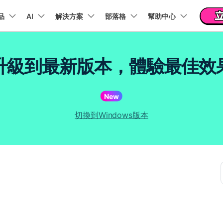
新聞中心
商店
支
品
精選產品
AI
商務
解決方案
關於我們
部落格
幫助中心
實用工
關於我們
 & 福利
功能
影片 / 照片
熱門方案
幫助中心
音訊
部落
升級到最新版本，體驗最佳效
我們的故事
方案
PDF 解決方案產品
圖表與圖像
影片創意
實用工
FAQs
影片
人才招募
商業
音訊
文字
社群媒體
AI 文字轉影片
AI 音訊轉影片
AI 智
t
PDFelement
EdrawMind
Filmora
Recover
Veo3.1
NEW
AI提示詞大全
PDF 建立與編輯工具。
遺失檔案
幫助您使用 Filmora 所需的所有信息
New
聯絡我們
收錄 100+ 熱門影片提示詞，快速生成相似風格影片
AI 圖像轉影片
AI 音效生成器
錄影
EdrawMax
UniConverter
Veo3.1
NEW
自我介紹影片
IG Reels 剪輯
雙時間軸編輯
去除無聲片段
添加文字
PDFelement Cloud
逐步學習Filmora
雲端文件管理。
切換到Windows版本
行銷人員
AI 圖像生成器
產品影片
AI 文字轉語音
影片編
短影音製作
NE
關鍵影格
自動節拍同步
路徑文字
支援的格式、裝置和 GPU 的完整列表
推薦朋友得獎勵
演示影片
AI 影片續寫
AI 音樂生成器
影片剪
TikTok 影片剪
NEW
每邀請一位連結註冊，就能獲得 100 點兌積分
鋼筆工具
音訊閃避
文字動畫
NEW
商業廣告影片
YouTube Shor
音訊剪
平面追蹤
音訊同步
標題編輯
免費下載
NEW
幻燈片影片製作
動畫影片製作
剪輯社
 / 內容創作者
行銷技
檢視所有功能 >
查看全部影片解
查看所有產品