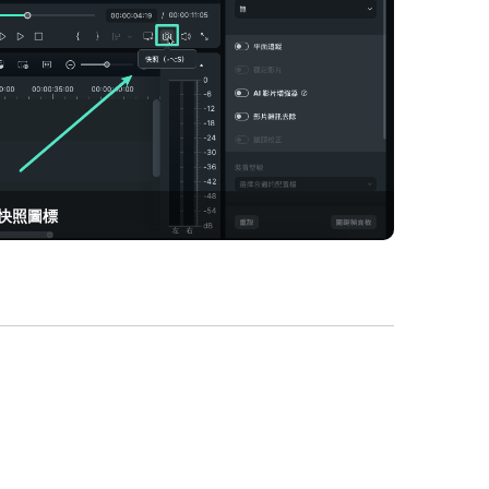
擊快照圖標