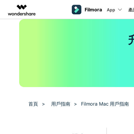
Filmora
App
產
AIGC 數位創意
總覽
解決方案
平台
熱門人群
AI 進階
影片創意產品
圖表與圖像產品
PDF 解決
企業
內容產生
聯絡我們
我們隨時為您提供協助
Filmora
EdrawMax
PDFelemen
教育
完整的影片編輯工具。
輕鬆繪製圖表。
桌面版
Windows影片剪輯
提效工具
合作夥伴
ToMoviee AI
EdrawMind
案例分享
一站式 AI 創意工作室。
協作式心智圖工具。
Mac影片剪輯
商業
聯盟行銷
如何用 Filmora 做出影響力
UniConverter
檢視所有 AI 工具 >
高速媒體轉換工具。
行動版
Media.io
iOS影片剪輯
聯盟計劃
AI 影片、圖片、音樂生成器。
首頁
>
用戶指南
>
Filmora Mac 用戶指南
開啟企業級合作夥伴關係
Android影片剪輯
SelfyzAI
AI 驅動的創意工具。
自由工作者
網紅
iPad影片剪輯
企業服務
簡單的商業影片解決方案