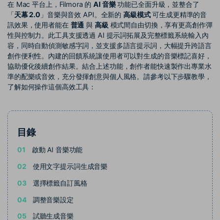
部落格
在 Mac 平台上，Filmora 的
AI 音樂
功能已全面升級，並整合了
「
天幕 2.0
」音樂與音效 API。全新的
高級模式
可生成更精準的音
搜尋
訊效果，使用者能在
普通
與
高級
模式間自由切換，享有更高創作彈
聯盟計劃
企業服務
性與控制力。此工具支援透過 AI 提示詞拓展及完整標籤系統輸入內
開啟企業級合作夥伴關係
簡單的商業影片解決方案
容，同時自動偵測敏感字詞，並支援多語言提示詞，大幅提升跨語言
創作便利性。內建的回饋系統讓使用者可以對生成的音樂標記喜好，
幫助中心
協助優化後續創作結果。結合上述功能，創作者能快速製作出專業水
準的配樂或音效，充分發揮創意與個人風格。請參考以下步驟教學，
產品信息
了解如何操作這個高效工具：
目錄
01
啟動 AI 音樂功能
02
使用文字提示詞生成音樂
03
選擇標籤自訂風格
04
調整音樂設定
05
試聽生成音樂