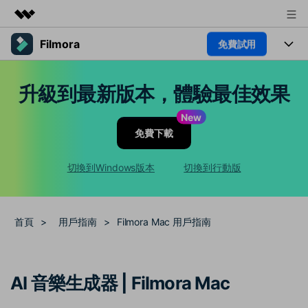
Filmora
免費試用
精選產品
AIGC 數位創意
產品
商務
升級到最新版本，體驗最佳效果
實用工具
總覽
平台
AI
關於我們
New
解決方案
免費下載
功能
影片 / 照片
新聞中心
解決方案
素材
切換到Windows版本
切換到行動版
音訊
熱門人群
商店
部落格
文字
熱門方案
AI 進階 & 福利
支援
幫助中心
首頁
>
用戶指南
>
Filmora Mac 用戶指南
AI提示詞大全
推薦朋友得獎勵
收錄 100+ 熱門影片提示詞，快
每邀請一位連結註冊，就能獲得
聯絡我們
案例分享
AI 音樂生成器 | Filmora Mac
速生成相似風格影片
100 點兌積分
立即購買
登入
我們隨時為您提供協助
如何用 Filmora 做出影響力