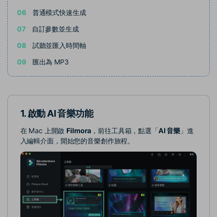
06
普通模式快速生成
07
自訂參數並生成
08
試聽並匯入時間軸
09
匯出為 MP3
1. 啟動 AI 音樂功能
在 Mac 上開啟
Filmora
，前往工具箱，點選「
AI 音樂
」進
入編輯介面，開始您的音樂創作旅程。