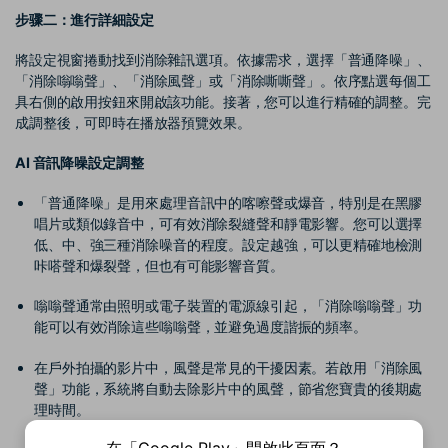
步骤二：進行詳細設定
將設定視窗捲動找到消除雜訊選項。依據需求，選擇「普通降噪」、
「消除嗡嗡聲」、「消除風聲」或「消除嘶嘶聲」。依序點選每個工
具右側的啟用按鈕來開啟該功能。接著，您可以進行精確的調整。完
成調整後，可即時在播放器預覽效果。
AI 音訊降噪設定調整
「普通降噪」是用來處理音訊中的喀嚓聲或爆音，特別是在黑膠
唱片或類似錄音中，可有效消除裂縫聲和靜電影響。您可以選擇
低、中、強三種消除噪音的程度。設定越強，可以更精確地檢測
咔嗒聲和爆裂聲，但也有可能影響音質。
嗡嗡聲通常由照明或電子裝置的電源線引起，「消除嗡嗡聲」功
能可以有效消除這些嗡嗡聲，並避免過度諧振的頻率。
在戶外拍攝的影片中，風聲是常見的干擾因素。若啟用「消除風
聲」功能，系統將自動去除影片中的風聲，節省您寶貴的後期處
理時間。