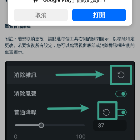
在「Google Play」開啟此頁面？
嘶嘶聲是常見的不必要雜訊之一，透過「消除嘶嘶聲」功能，可
以識別並消除這些問題聲音。您可以在雜訊音量的範圍內調整消
除效果，以及設定雜訊層級的細節。
打開
取消
重置音訊降噪
附註：若想取消更改，請點選每個工具右側的關閉圖示，以移除特定
更改。若要恢復所有設定，您可以點選視窗底部或消除雜訊欄右側的
重置圖示。