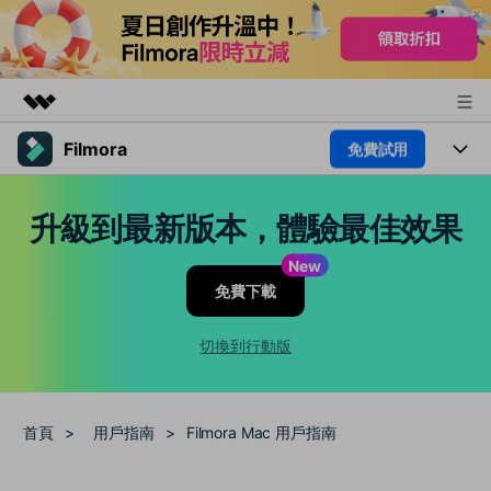
Filmora
免費試用
精選產品
AIGC 數位創意
產品
商務
升級到最新版本，體驗最佳效果
實用工具
總覽
平台
AI
關於我們
New
解決方案
免費下載
功能
影片 / 照片
新聞中心
解決方案
素材
切換到行動版
音訊
熱門人群
商店
部落格
文字
熱門方案
AI 進階 & 福利
支援
幫助中心
首頁
>
用戶指南
>
Filmora Mac 用戶指南
AI提示詞大全
推薦朋友得獎勵