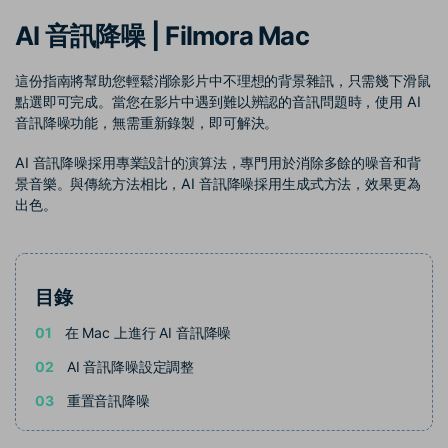
收錄 100+ 熱門影片提示詞，快
每邀請一位連結註冊，就能獲得
聯絡我們
案例分享
AI 音訊降噪 | Filmora Mac
速生成相似風格影片
100 點兌積分
立即購買
登入
我們隨時為您提供協助
如何用 Filmora 做出影響力
部落格
這份指南將幫助您輕鬆消除影片中不理想的背景雜訊，只需幾下滑鼠
點選即可完成。當您在影片中遇到難以辨認的音訊問題時，使用 AI
搜尋
音訊降噪功能，無需重新錄製，即可解決。
聯盟計劃
企業服務
開啟企業級合作夥伴關係
簡單的商業影片解決方案
AI 音訊降噪採用專業設計的演算法，專門用於消除多餘的噪音和背
景音樂。與傳統方法相比，AI 音訊降噪採用生成式方法，效果更為
幫助中心
出色。
產品信息
目錄
01
在 Mac 上進行 AI 音訊降噪
02
AI 音訊降噪設定調整
03
重置音訊降噪