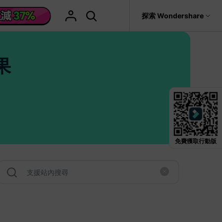
援
探索 Wondershare
具
關於 Wondershare
格
文字
產品信息
果
具產品
實用工具
企業
產品新功能和版本迭代信息
活動場合
素材庫
慧工具
AI 影片翻譯
it
Recoverit
聯盟行銷
救援。
曆史版本
AI 文案撰寫
婚禮邀請影片
關於我們
NEW
HOT
影片特效
查看Filmora 9-14歷史版本信息
輯軟件
動態字幕生成器
新年影片
新聞中心
W
影片模板
HOT
評論
聖誕節影片
輯流程
免費獲取行動版
輯
商店
HOT
看看我們的用戶怎麼說
影片濾鏡
教學 / 學習
ts 製作
輯
支援
音樂素材庫
解說型影片
媒影片
動態圖表
NEW
巧
決方案 >
2.9M+ 創意素材
>