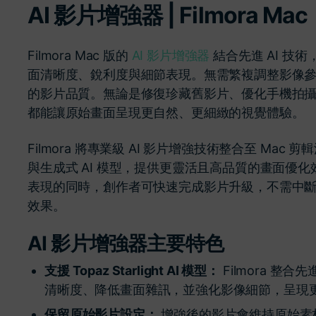
AI 影片增強器 | Filmora Mac
了解
免費試用
免費下載
免費試用
Filmora Mac 版的
AI 影片增強器
結合先進 AI 技
免費試用
面清晰度、銳利度與細節表現。無需繁複調整影像
的影片品質。無論是修復珍藏舊影片、優化手機拍
都能讓原始畫面呈現更自然、更細緻的視覺體驗。
Filmora 將專業級 AI 影片增強技術整合至 Mac
與生成式 AI 模型，提供更靈活且高品質的畫面優
表現的同時，創作者可快速完成影片升級，不需中
效果。
AI 影片增強器主要特色
支援 Topaz Starlight AI 模型：
Filmora 整合先
清晰度、降低畫面雜訊，並強化影像細節，呈現
保留原始影片設定：
增強後的影片會維持原始素