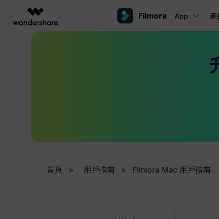
Filmora
App
產
AIGC 數位創意
總覽
解決方案
平台
熱門人群
AI 進階
影片創意產品
圖表與圖像產品
PDF 解決
企業
內容產生
聯絡我們
我們隨時為您提供協助
Filmora
EdrawMax
PDFelemen
教育
完整的影片編輯工具。
輕鬆繪製圖表。
桌面版
Windows影片剪輯
提效工具
合作夥伴
ToMoviee AI
EdrawMind
案例分享
一站式 AI 創意工作室。
協作式心智圖工具。
Mac影片剪輯
商業
聯盟行銷
如何用 Filmora 做出影響力
UniConverter
檢視所有 AI 工具 >
高速媒體轉換工具。
行動版
Media.io
iOS影片剪輯
聯盟計劃
AI 影片、圖片、音樂生成器。
首頁
>
用戶指南
>
Filmora Mac 用戶指南
開啟企業級合作夥伴關係
Android影片剪輯
SelfyzAI
AI 驅動的創意工具。
自由工作者
網紅
iPad影片剪輯
企業服務
簡單的商業影片解決方案