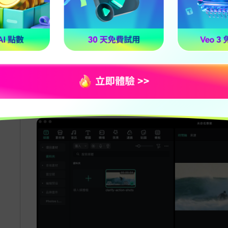
啟用 AI 影片增強器
進入剪輯工作區後，在右側「
影片
」設定面板中
強器
」功能。