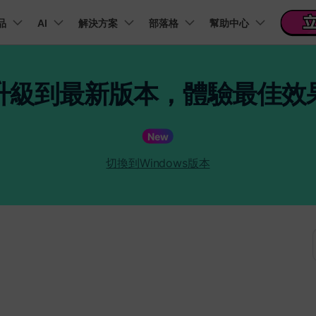
新聞中心
商店
支
品
精選產品
AI
商務
解決方案
關於我們
部落格
幫助中心
實用工
關於我們
 & 福利
功能
影片 / 照片
熱門方案
幫助中心
音訊
部落
升級到最新版本，體驗最佳效
我們的故事
方案
PDF 解決方案產品
圖表與圖像
影片創意
實用工
FAQs
影片
人才招募
商業
音訊
文字
社群媒體
AI 文字轉影片
AI 音訊轉影片
AI 智
t
PDFelement
EdrawMind
Filmora
Recover
Veo3.1
NEW
AI提示詞大全
PDF 建立與編輯工具。
遺失檔案
幫助您使用 Filmora 所需的所有信息
New
聯絡我們
收錄 100+ 熱門影片提示詞，快速生成相似風格影片
AI 圖像轉影片
AI 音效生成器
錄影
EdrawMax
UniConverter
Veo3.1
NEW
自我介紹影片
IG Reels 剪輯
雙時間軸編輯
去除無聲片段
添加文字
PDFelement Cloud
逐步學習Filmora
雲端文件管理。
切換到Windows版本
行銷人員
AI 圖像生成器
產品影片
AI 文字轉語音
影片編
短影音製作
NE
關鍵影格
自動節拍同步
路徑文字
支援的格式、裝置和 GPU 的完整列表
推薦朋友得獎勵
演示影片
AI 影片續寫
AI 音樂生成器
影片剪
TikTok 影片剪
NEW
每邀請一位連結註冊，就能獲得 100 點兌積分
鋼筆工具
音訊閃避
文字動畫
NEW
商業廣告影片
YouTube Shor
音訊剪
平面追蹤
音訊同步
標題編輯
免費下載
NEW
幻燈片影片製作
動畫影片製作
剪輯社
 / 內容創作者
行銷技
檢視所有功能 >
查看全部影片解
查看所有產品