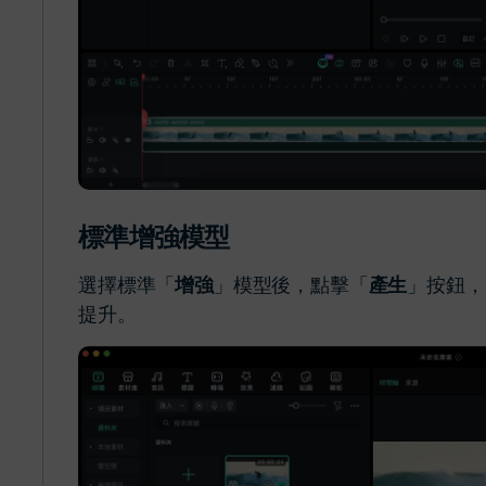
標準增強模型
選擇標準「
增強
」模型後，點擊「
產生
」按鈕，
提升。