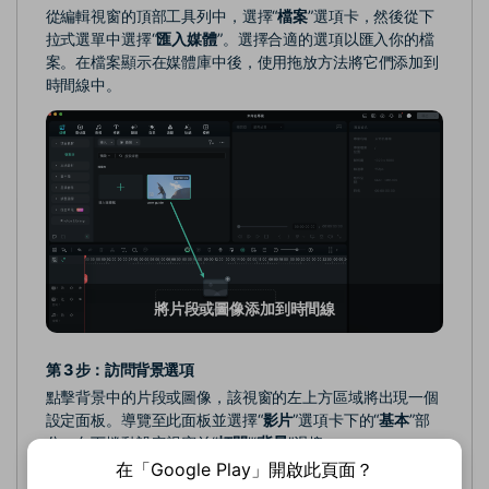
從編輯視窗的頂部工具列中，選擇“
檔案
”選項卡，然後從下
拉式選單中選擇“
匯入媒體
”。選擇合適的選項以匯入你的檔
案。在檔案顯示在媒體庫中後，使用拖放方法將它們添加到
時間線中。
將片段或圖像添加到時間線
第 3 步：訪問背景選項
點擊背景中的片段或圖像，該視窗的左上方區域將出現一個
設定面板。導覽至此面板並選擇“
影片
”選項卡下的“
基本
”部
分。向下捲動設定視窗並“
打開
”“
背景
”滑塊。
在「Google Play」開啟此頁面？