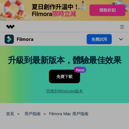
Filmora
免費試用
精選產品
AIGC 數位創意
產品
商務
升級到最新版本，體驗最佳效果
實用工具
總覽
平台
AI
關於我們
New
解決方案
免費下載
功能
影片 / 照片
新聞中心
解決方案
素材
切換到Windows版本
音訊
熱門人群
商店
部落格
文字
熱門方案
AI 進階 & 福利
支援
幫助中心
首頁
>
用戶指南
>
Filmora Mac 用戶指南
AI提示詞大全
推薦朋友得獎勵