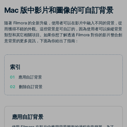
收錄 100+ 熱門影片提示詞，快
每邀請一位連結註冊，就能獲得
聯絡我們
案例分享
Mac 版中影片和圖像的可自訂背景
速生成相似風格影片
100 點兌積分
立即購買
登入
我們隨時為您提供協助
如何用 Filmora 做出影響力
部落格
隨著 Filmora 的全新升級，使用者可以在影片中融入不同的背景，從
而獲得不錯的外觀。這些背景是可自訂的，因為使用者可以操縱背景
搜尋
類型和其它相關項目。如果你想了解透過 Filmora 對你的影片整合創
聯盟計劃
企業服務
意背景的更多資訊，下面為你給出了指南：
開啟企業級合作夥伴關係
簡單的商業影片解決方案
幫助中心
索引
產品信息
01
應用自訂背景
02
刪除自訂背景
應用自訂背景
使用 Filmora 在影片中應用背景圖形的過程非常簡單，為了