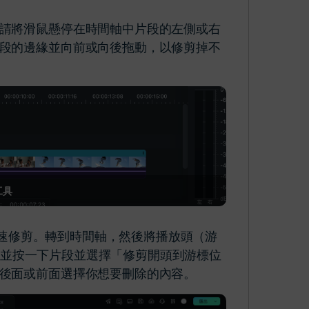
請將滑鼠懸停在時間軸中片段的左側或右
段的邊緣並向前或向後拖動，以修剪掉不
工具
尾快速修剪。轉到時間軸，然後將播放頭（游
l 鍵並按一下片段並選擇「修剪開頭到游標位
後面或前面選擇你想要刪除的內容。