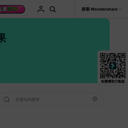
援
探索 Wondershare
具
關於 Wondershare
格
文字
產品信息
果
具產品
實用工具
企業
產品新功能和版本迭代信息
活動場合
素材庫
慧工具
AI 影片翻譯
it
Recoverit
聯盟行銷
救援。
曆史版本
AI 文案撰寫
婚禮邀請影片
關於我們
NEW
HOT
影片特效
查看Filmora 9-14歷史版本信息
輯軟件
動態字幕生成器
新年影片
新聞中心
W
影片模板
HOT
評論
聖誕節影片
輯流程
免費獲取行動版
輯
商店
HOT
看看我們的用戶怎麼說
影片濾鏡
教學 / 學習
ts 製作
輯
支援
音樂素材庫
解說型影片
媒影片
動態圖表
NEW
巧
決方案 >
2.9M+ 創意素材
>