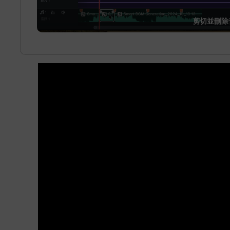
剪切並刪除