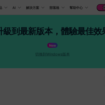
新聞中心
商店
支
品
精選產品
AI
商務
解決方案
關於我們
部落格
幫助中心
實用工
關於我們
 & 福利
功能
影片 / 照片
熱門方案
幫助中心
音訊
部落
升級到最新版本，體驗最佳效
我們的故事
方案
PDF 解決方案產品
圖表與圖像
影片創意
實用工
FAQs
影片
人才招募
商業
音訊
文字
社群媒體
AI 文字轉影片
AI 音訊轉影片
AI 智
t
PDFelement
EdrawMind
Filmora
Recover
Veo3.1
NEW
AI提示詞大全
PDF 建立與編輯工具。
遺失檔案
幫助您使用 Filmora 所需的所有信息
New
聯絡我們
收錄 100+ 熱門影片提示詞，快速生成相似風格影片
AI 圖像轉影片
AI 音效生成器
錄影
EdrawMax
UniConverter
Veo3.1
NEW
自我介紹影片
IG Reels 剪輯
雙時間軸編輯
去除無聲片段
添加文字
PDFelement Cloud
逐步學習Filmora
雲端文件管理。
切換到Windows版本
行銷人員
AI 圖像生成器
產品影片
AI 文字轉語音
影片編
短影音製作
NE
關鍵影格
自動節拍同步
路徑文字
支援的格式、裝置和 GPU 的完整列表
推薦朋友得獎勵
演示影片
AI 影片續寫
AI 音樂生成器
影片剪
TikTok 影片剪
NEW
每邀請一位連結註冊，就能獲得 100 點兌積分
鋼筆工具
音訊閃避
文字動畫
NEW
商業廣告影片
YouTube Shor
音訊剪
平面追蹤
音訊同步
標題編輯
免費下載
NEW
幻燈片影片製作
動畫影片製作
剪輯社
 / 內容創作者
行銷技
檢視所有功能 >
查看全部影片解
查看所有產品