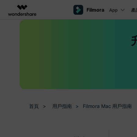
Filmora
App
產
AIGC 數位創意
總覽
解決方案
平台
熱門人群
AI 進階
影片創意產品
圖表與圖像產品
PDF 解決
企業
內容產生
聯絡我們
我們隨時為您提供協助
Filmora
EdrawMax
PDFelemen
教育
完整的影片編輯工具。
輕鬆繪製圖表。
桌面版
Windows影片剪輯
提效工具
合作夥伴
ToMoviee AI
EdrawMind
案例分享
一站式 AI 創意工作室。
協作式心智圖工具。
Mac影片剪輯
商業
聯盟行銷
如何用 Filmora 做出影響力
UniConverter
檢視所有 AI 工具 >
高速媒體轉換工具。
行動版
Media.io
iOS影片剪輯
聯盟計劃
AI 影片、圖片、音樂生成器。
首頁
>
用戶指南
>
Filmora Mac 用戶指南
開啟企業級合作夥伴關係
Android影片剪輯
SelfyzAI
AI 驅動的創意工具。
自由工作者
網紅
iPad影片剪輯
企業服務
簡單的商業影片解決方案