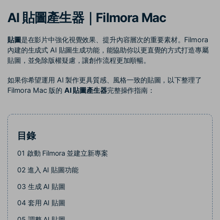
收錄 100+ 熱門影片提示詞，快
每邀請一位連結註冊，就能獲得
聯絡我們
案例分享
AI 貼圖產生器｜Filmora Mac
速生成相似風格影片
100 點兌積分
立即購買
登入
我們隨時為您提供協助
如何用 Filmora 做出影響力
部落格
貼圖
是在影片中強化視覺效果、提升內容層次的重要素材。Filmora
內建的生成式 AI 貼圖生成功能，能協助你以更直覺的方式打造專屬
搜尋
貼圖，並免除版權疑慮，讓創作流程更加順暢。
聯盟計劃
企業服務
開啟企業級合作夥伴關係
簡單的商業影片解決方案
如果你希望運用 AI 製作更具質感、風格一致的貼圖，以下整理了
Filmora Mac 版的
AI 貼圖產生器
完整操作指南：
幫助中心
產品信息
目錄
01
啟動 Filmora 並建立新專案
02
進入 AI 貼圖功能
03
生成 AI 貼圖
04
套用 AI 貼圖
05
調整 AI 貼圖