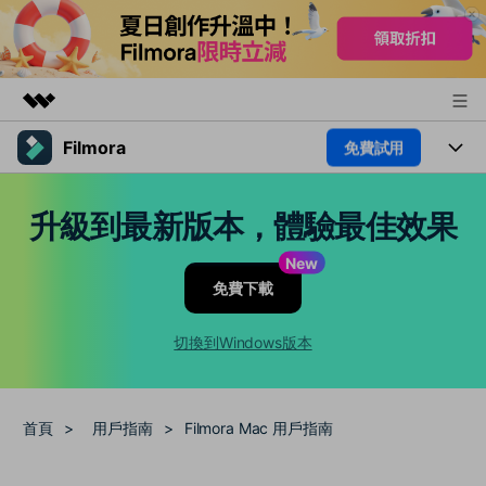
Filmora
免費試用
精選產品
AIGC 數位創意
產品
商務
升級到最新版本，體驗最佳效果
實用工具
總覽
平台
AI
關於我們
New
解決方案
免費下載
功能
影片 / 照片
新聞中心
解決方案
素材
切換到Windows版本
音訊
熱門人群
商店
部落格
文字
熱門方案
AI 進階 & 福利
支援
幫助中心
首頁
>
用戶指南
>
Filmora Mac 用戶指南
AI提示詞大全
推薦朋友得獎勵