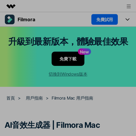
Filmora
免費試用
精選產品
AIGC 數位創意
產品
商務
升級到最新版本，體驗最佳效果
實用工具
總覽
平台
AI
關於我們
New
解決方案
免費下載
功能
影片 / 照片
新聞中心
解決方案
素材
切換到Windows版本
音訊
熱門人群
商店
部落格
文字
熱門方案
AI 進階 & 福利
支援
幫助中心
首頁
>
用戶指南
>
Filmora Mac 用戶指南
AI提示詞大全
推薦朋友得獎勵
收錄 100+ 熱門影片提示詞，快
每邀請一位連結註冊，就能獲得
聯絡我們
案例分享
AI音效生成器 | Filmora Mac
速生成相似風格影片
100 點兌積分
立即購買
登入
我們隨時為您提供協助
如何用 Filmora 做出影響力