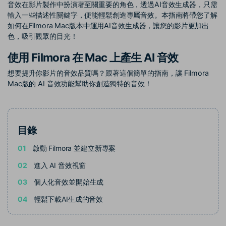
部落格
音效在影片製作中扮演著至關重要的角色，透過AI音效生成器，只需
輸入一些描述性關鍵字，便能輕鬆創造專屬音效。本指南將帶您了解
搜尋
如何在Filmora Mac版本中運用AI音效生成器，讓您的影片更加出
聯盟計劃
企業服務
色，吸引觀眾的目光！
開啟企業級合作夥伴關係
簡單的商業影片解決方案
使用 Filmora 在 Mac 上產生 AI 音效
幫助中心
想要提升你影片的音效品質嗎？跟著這個簡單的指南，讓 Filmora
Mac版的 AI 音效功能幫助你創造獨特的音效！
產品信息
目錄
01
啟動 Filmora 並建立新專案
02
進入 AI 音效視窗
03
個人化音效並開始生成
04
輕鬆下載AI生成的音效