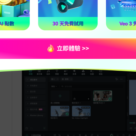
RGB 曲線功能讓您輕鬆精確調整影片色彩，
步驟，幫助您快速上手。
步驟一：導入影片並新增至時間軸
首先，將影片導入到 Filmora，然後輕鬆將
要編輯的影片片段，並在編輯面板中點選「顏色