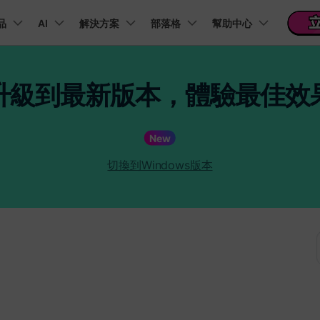
新聞中心
商店
支
品
精選產品
AI
商務
解決方案
關於我們
部落格
幫助中心
實用工
關於我們
 & 福利
功能
影片 / 照片
熱門方案
幫助中心
音訊
部落
升級到最新版本，體驗最佳效
我們的故事
方案
PDF 解決方案產品
圖表與圖像
影片創意
實用工
FAQs
影片
人才招募
商業
音訊
文字
社群媒體
AI 文字轉影片
AI 音訊轉影片
AI 智
t
PDFelement
EdrawMind
Filmora
Recover
Veo3.1
NEW
AI提示詞大全
PDF 建立與編輯工具。
遺失檔案
幫助您使用 Filmora 所需的所有信息
New
聯絡我們
收錄 100+ 熱門影片提示詞，快速生成相似風格影片
AI 圖像轉影片
AI 音效生成器
錄影
EdrawMax
UniConverter
Veo3.1
NEW
自我介紹影片
IG Reels 剪輯
雙時間軸編輯
去除無聲片段
添加文字
PDFelement Cloud
逐步學習Filmora
雲端文件管理。
切換到Windows版本
行銷人員
AI 圖像生成器
產品影片
AI 文字轉語音
影片編
短影音製作
NE
關鍵影格
自動節拍同步
路徑文字
支援的格式、裝置和 GPU 的完整列表
推薦朋友得獎勵
演示影片
AI 影片續寫
AI 音樂生成器
影片剪
TikTok 影片剪
NEW
每邀請一位連結註冊，就能獲得 100 點兌積分
鋼筆工具
音訊閃避
文字動畫
NEW
商業廣告影片
YouTube Shor
音訊剪
平面追蹤
音訊同步
標題編輯
免費下載
NEW
幻燈片影片製作
動畫影片製作
剪輯社
 / 內容創作者
行銷技
檢視所有功能 >
查看全部影片解
查看所有產品