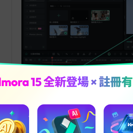
儲存或重設 HS
RGB 曲線