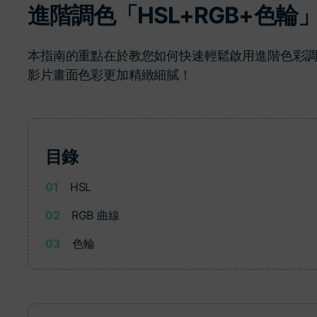
進階調色「HSL+RGB+色輪」 | 
了解
免費試用
免費下載
免費試用
本指南的重點在於教您如何快速輕鬆啟用進階色彩
免費試用
影片畫面色彩更加精緻細膩！
目錄
01
HSL
02
RGB 曲線
03
色輪