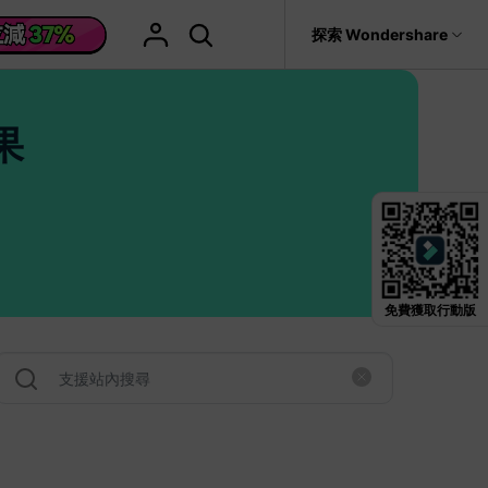
援
探索 Wondershare
具
關於 Wondershare
格
文字
產品信息
果
具產品
實用工具
企業
產品新功能和版本迭代信息
活動場合
素材庫
慧工具
AI 影片翻譯
it
Recoverit
聯盟行銷
救援。
曆史版本
AI 文案撰寫
婚禮邀請影片
關於我們
NEW
HOT
影片特效
查看Filmora 9-14歷史版本信息
輯軟件
動態字幕生成器
新年影片
新聞中心
W
影片模板
HOT
評論
聖誕節影片
輯流程
免費獲取行動版
輯
商店
HOT
看看我們的用戶怎麼說
影片濾鏡
教學 / 學習
ts 製作
輯
支援
音樂素材庫
解說型影片
媒影片
動態圖表
NEW
巧
決方案 >
2.9M+ 創意素材
>