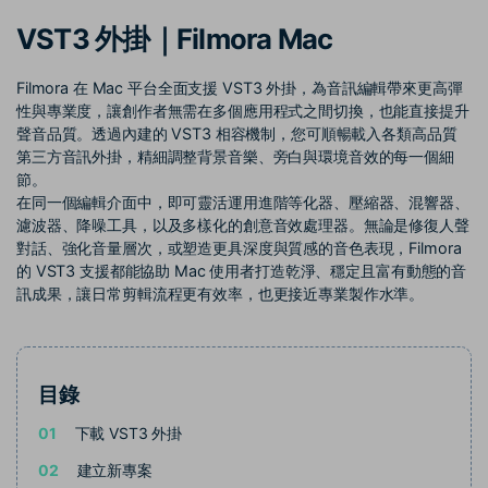
收錄 100+ 熱門影片提示詞，快
每邀請一位連結註冊，就能獲得
聯絡我們
案例分享
VST3 外掛｜Filmora Mac
速生成相似風格影片
100 點兌積分
立即購買
登入
我們隨時為您提供協助
如何用 Filmora 做出影響力
部落格
Filmora 在 Mac 平台全面支援 VST3 外掛，為音訊編輯帶來更高彈
性與專業度，讓創作者無需在多個應用程式之間切換，也能直接提升
搜尋
聲音品質。透過內建的 VST3 相容機制，您可順暢載入各類高品質
聯盟計劃
企業服務
第三方音訊外掛，精細調整背景音樂、旁白與環境音效的每一個細
開啟企業級合作夥伴關係
簡單的商業影片解決方案
節。
在同一個編輯介面中，即可靈活運用進階等化器、壓縮器、混響器、
幫助中心
濾波器、降噪工具，以及多樣化的創意音效處理器。無論是修復人聲
對話、強化音量層次，或塑造更具深度與質感的音色表現，Filmora
產品信息
的 VST3 支援都能協助 Mac 使用者打造乾淨、穩定且富有動態的音
訊成果，讓日常剪輯流程更有效率，也更接近專業製作水準。
目錄
01
下載 VST3 外掛
02
建立新專案