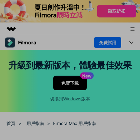
Filmora
免費試用
精選產品
AIGC 數位創意
產品
商務
升級到最新版本，體驗最佳效果
實用工具
總覽
平台
AI
關於我們
New
解決方案
免費下載
功能
影片 / 照片
新聞中心
解決方案
素材
切換到Windows版本
音訊
熱門人群
商店
部落格
文字
熱門方案
AI 進階 & 福利
支援
幫助中心
首頁
>
用戶指南
>
Filmora Mac 用戶指南
AI提示詞大全
推薦朋友得獎勵