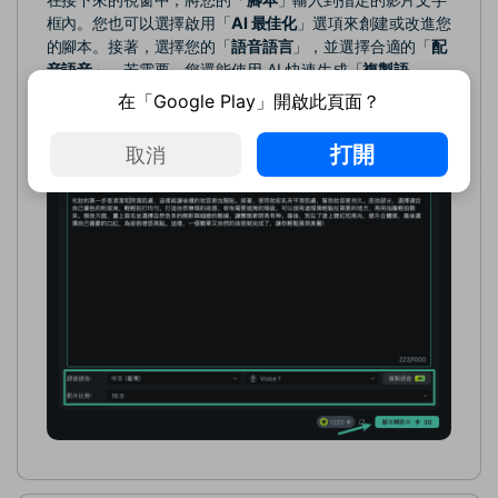
框內。您也可以選擇啟用「
AI 最佳化
」選項來創建或改進您
的腳本。接著，選擇您的「
語音語言
」，並選擇合適的「
配
音語音
」。若需要，您還能使用 AI 快速生成「
複製語
音
」。最後，設定「
影片比例
」，然後點選「
腳本轉影片
」
在「Google Play」開啟此頁面？
按鈕開始生成影片。
打開
取消