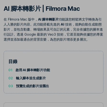
收錄 100+ 熱門影片提示詞，快
每邀請一位連結註冊，就能獲得
聯絡我們
案例分享
AI 腳本轉影片 | Filmora Mac
速生成相似風格影片
100 點兌積分
立即購買
登入
我們隨時為您提供協助
如何用 Filmora 做出影響力
部落格
在 Filmora Mac 版中，
AI 腳本轉影片
功能讓您輕鬆將文字轉換為引
人入勝的影片內容。此功能搭載先進的
AI
技術，能夠自動生成動態
搜尋
影片，並包含動畫、轉場效果及可自訂的元素，完全依據您的腳本進
聯盟計劃
企業服務
行設計。透過 Google 最新的 Veo3 技術，它甚至能夠依據您的專案
開啟企業級合作夥伴關係
簡單的商業影片解決方案
選擇並添加最適合的背景音樂，為您的影片增添更多層次。
幫助中心
產品信息
目錄
01
啟用 AI 腳本轉影片功能
02
輸入腳本並生成影片
03
預覽生成的影片並匯出