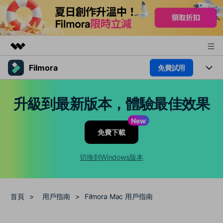
Filmora
免費試用
精選產品
AIGC 數位創意
產品
商務
升級到最新版本，體驗最佳效果
實用工具
總覽
平台
AI
關於我們
New
解決方案
免費下載
功能
影片 / 照片
新聞中心
解決方案
素材
切換到Windows版本
音訊
熱門人群
商店
部落格
文字
熱門方案
AI 進階 & 福利
支援
幫助中心
首頁
>
用戶指南
>
Filmora Mac 用戶指南
AI提示詞大全
推薦朋友得獎勵