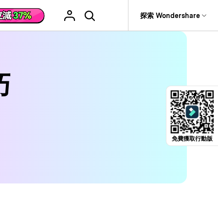
援
探索 Wondershare
具
關於 Wondershare
格
文字
產品信息
具產品
實用工具
企業
巧
產品新功能和版本迭代信息
活動場合
素材庫
智慧工具
AI 影片翻譯
it
Recoverit
聯盟行銷
救援。
曆史版本
AI 文案撰寫
婚禮邀請影片
關於我們
NEW
HOT
影片特效
查看Filmora 9-14歷史版本信息
編輯軟件
動態字幕生成器
新年影片
新聞中心
W
影片模板
HOT
評論
聖誕節影片
剪輯流程
免費獲取行動版
輯
商店
HOT
看看我們的用戶怎麼說
影片濾鏡
教學 / 學習
剪輯
ts 製作
支援
音樂素材庫
解說型影片
社媒影片
動態圖表
NEW
技巧
決方案 >
2.9M+ 創意素材
>