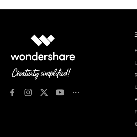
F
U
R
D
P
F