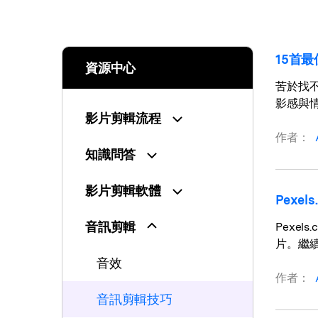
15首
資源中心
苦於找
影感與
影片剪輯流程
作者：
知識問答
影片剪輯軟體
Pexe
音訊剪輯
Pexe
片。繼
音效
作者：
音訊剪輯技巧