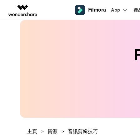
Filmora
App
產
AIGC 數位創意
總覽
解決方案
平台
熱門人群
AI 進
影片創意產品
圖表與圖像產品
PDF 解決
企業
內容產生
聯絡我們
我們隨時為您提供協助
Filmora
EdrawMax
PDFelemen
教育
完整的影片編輯工具。
桌面版
輕鬆繪製圖表。
Windows影片剪輯
提效工具
合作夥伴
ToMoviee AI
EdrawMind
案例分享
Mac影片剪輯
一站式 AI 創意工作室。
協作式心智圖工具。
商業
聯盟行銷
如何用 Filmora 做出影響力
UniConverter
檢視所有 AI 工具 >
高速媒體轉換工具。
行動版
iOS影片剪輯
Media.io
聯盟計劃
AI 影片、圖片、音樂生成器。
開啟企業級合作夥伴關係
Android影片剪輯
SelfyzAI
AI 驅動的創意工具。
自由工作者
網紅
iPad影片剪輯
企業服務
主頁
>
資源
>
音訊剪輯技巧
簡單的商業影片解決方案