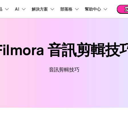
品
精選產品
AI
商務
解決方案
關於我們
部落格
幫助中心
新聞中心
商店
支
實用工
關於我們
階 & 福利
功能
影片 / 照片
熱門方案
幫助中心
音訊
部落
我們的故事
方案
PDF 解決方案產品
圖表與圖像
影片創意
實用工
Filmora 音訊剪輯技
FAQs
影片
人才招募
商業
音訊
文字
社群媒體
AI 文字轉影片
AI 音訊轉影片
AI 
Veo3.1
NEW
t
PDFelement
EdrawMind
Filmora
Recover
AI提示詞大全
PDF 建立與編輯工具。
遺失檔案
幫助您使用 Filmora 所需的所有信息
聯絡我們
AI 圖像轉影片
AI 音效生成器
錄影
收錄 100+ 熱門影片提示詞，快速生成相似風格影片
Veo3.1
NEW
EdrawMax
UniConverter
自我介紹影片
IG Reels 剪輯
雙時間軸編輯
去除無聲片段
添加文字
PDFelement Cloud
逐步學習Filmora
雲端文件管理。
音訊剪輯技巧
行銷人員
AI 圖像生成器
AI 文字轉語音
影片
產品影片
短影音製作
NE
關鍵影格
自動節拍同步
路徑文字
支援的格式、裝置和 GPU 的完整列表
推薦朋友得獎勵
演示影片
AI 影片續寫
AI 音樂生成器
影片
TikTok 影片剪
NEW
每邀請一位連結註冊，就能獲得 100 點兌積分
鋼筆工具
音訊閃避
文字動畫
NEW
商業廣告影片
音訊
YouTube Shor
平面追蹤
音訊同步
標題編輯
免費下載
NEW
幻燈片影片製作
動畫影片製作
剪輯
 / 內容創作者
行銷
檢視所有功能 >
查看全部影片解
查看所有產品