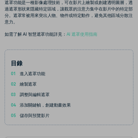
部落格
遮罩功能是一種影像處理技術，可在影片上繪製或創建透明圖層，透
過遮罩形狀來隱藏特定區域，讓觀眾的注意力集中在影片中的特定部
搜尋
分。遮罩常被用來突出人物、物件或特定動作，避免其他區域分散注
聯盟計劃
企業服務
意力。
開啟企業級合作夥伴關係
簡單的商業影片解決方案
如需了解 AI 智慧遮罩功能詳見：
AI 遮罩使用指南
幫助中心
產品信息
目錄
01
進入遮罩功能
02
繪製遮罩
03
調整與編輯遮罩
04
添加關鍵幀，創建動畫效果
05
儲存與預覽影片