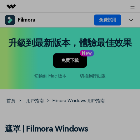
Filmora
免費試用
精選產品
AIGC 數位創意
產品
商務
升級到最新版本，體驗最佳效果
實用工具
總覽
平台
AI
關於我們
New
解決方案
免費下載
功能
影片 / 照片
解決方案
新聞中心
素材
切換到 Mac 版本
切換到行動版
音訊
熱門人群
部落格
商店
文字
熱門方案
AI 進階 & 福利
幫助中心
支援
首頁
>
用戶指南
>
Filmora Windows 用戶指南
AI提示詞大全
推薦朋友得獎勵
收錄 100+ 熱門影片提示詞，快
每邀請一位連結註冊，就能獲得
聯絡我們
案例分享
遮罩 | Filmora Windows
速生成相似風格影片
100 點兌積分
立即購買
登入
我們隨時為您提供協助
如何用 Filmora 做出影響力