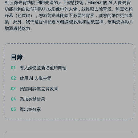
部落格
AI 人像去背功能 利用先進的人工智慧技術，Filmora 的 AI 人像去背
功能能夠自動偵測影片或影像中的人像，並輕鬆去除背景。無需依賴
搜尋
綠幕（色度鍵），您就能迅速刪除不必要的背景，讓您的創作更加專
聯盟計劃
企業服務
業！此外，我們還提供超過70種身體效果和貼紙選擇，幫助您為影片
開啟企業級合作夥伴關係
簡單的商業影片解決方案
增添獨特魅力。
幫助中心
產品信息
目錄
01
導入媒體並新增至時間軸
02
啟用 AI 人像去背
03
預覽與調整去背效果
04
添加身體效果
05
導出並分享