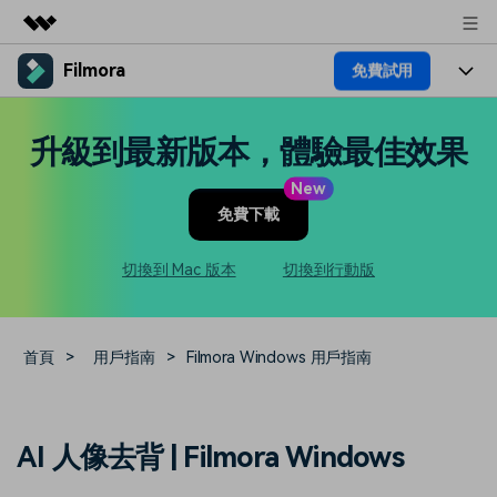
Filmora
免費試用
精選產品
AIGC 數位創意
產品
商務
升級到最新版本，體驗最佳效果
實用工具
總覽
平台
AI
關於我們
New
解決方案
免費下載
功能
影片 / 照片
解決方案
新聞中心
素材
切換到 Mac 版本
切換到行動版
音訊
熱門人群
部落格
商店
文字
熱門方案
AI 進階 & 福利
幫助中心
支援
首頁
>
用戶指南
>
Filmora Windows 用戶指南
AI提示詞大全
推薦朋友得獎勵
收錄 100+ 熱門影片提示詞，快
每邀請一位連結註冊，就能獲得
聯絡我們
案例分享
AI 人像去背 | Filmora Windows
速生成相似風格影片
100 點兌積分
立即購買
登入
我們隨時為您提供協助
如何用 Filmora 做出影響力