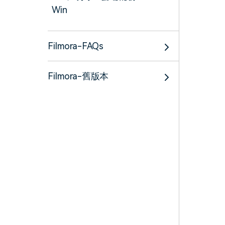
Win
Filmora-FAQs
Filmora-舊版本