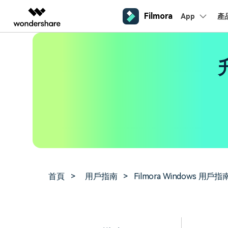
Filmora
App
產
AIGC 數位創意
總覽
解決方案
平台
熱門人群
AI 進
影片創意產品
圖表與圖像產品
PDF 解決
企業
內容產生
聯絡我們
我們隨時為您提供協助
Filmora
EdrawMax
PDFeleme
教育
完整的影片編輯工具。
桌面版
輕鬆繪製圖表。
Windows影片剪輯
提效工具
合作夥伴
ToMoviee AI
EdrawMind
案例分享
Mac影片剪輯
一站式 AI 創意工作室。
協作式心智圖工具。
商業
聯盟行銷
如何用 Filmora 做出影響力
UniConverter
檢視所有 AI 工具 >
高速媒體轉換工具。
行動版
iOS影片剪輯
Media.io
聯盟計劃
AI 影片、圖片、音樂生成器。
首頁
>
用戶指南
>
Filmora Windows 用戶指
開啟企業級合作夥伴關係
Android影片剪輯
SelfyzAI
AI 驅動的創意工具。
自由工作者
網紅
iPad影片剪輯
企業服務
簡單的商業影片解決方案