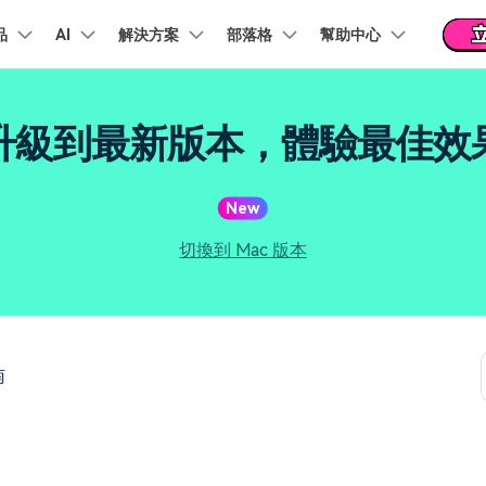
品
精選產品
AI
商務
解決方案
關於我們
部落格
幫助中心
新聞中心
商店
支
實用工
關於我們
階 & 福利
功能
影片 / 照片
熱門方案
幫助中心
音訊
部落
升級到最新版本，體驗最佳效
我們的故事
方案
PDF 解決方案產品
圖表與圖像
影片創意
實用工
FAQs
影片
人才招募
商業
音訊
文字
社群媒體
AI 文字轉影片
AI 音訊轉影片
AI 智
Veo3.1
NEW
nt
PDFelement
EdrawMind
Filmora
Recove
AI提示詞大全
PDF 建立與編輯工具。
遺失檔案
幫助您使用 Filmora 所需的所有信息
New
聯絡我們
AI 圖像轉影片
AI 音效生成器
錄影
收錄 100+ 熱門影片提示詞，快速生成相似風格影片
EdrawMax
Veo3.1
UniConverter
NEW
自我介紹影片
IG Reels 剪輯
雙時間軸編輯
去除無聲片段
添加文字
PDFelement Cloud
逐步學習Filmora
切換到 Mac 版本
雲端文件管理。
行銷人員
AI 圖像生成器
AI 文字轉語音
影片
產品影片
短影音製作
NE
關鍵影格
自動節拍同步
路徑文字
支援的格式、裝置和 GPU 的完整列表
推薦朋友得獎勵
演示影片
AI 影片續寫
AI 音樂生成器
影片
NEW
TikTok 影片剪
每邀請一位連結註冊，就能獲得 100 點兌積分
鋼筆工具
音訊閃避
文字動畫
NEW
商業廣告影片
音訊
YouTube Shor
南
平面追蹤
音訊同步
標題編輯
免費下載
NEW
幻燈片影片製作
動畫影片製作
剪輯
 / 內容創作者
行銷
檢視所有功能 >
查看全部影片解
查看所有產品