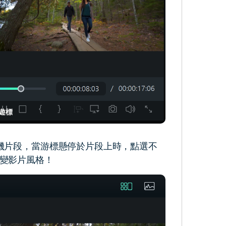
遊標
機片段，當游標懸停於片段上時，點選不
變影片風格！