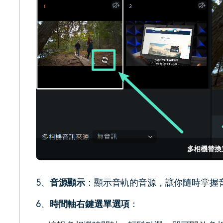
多相機替換
5、
音源顯示
：顯示音軌的音源，讓你隨時掌握
6、
時間軸右鍵選單選項
：