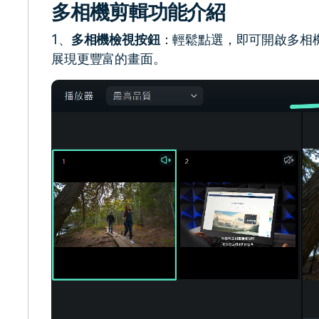
多相機剪輯功能介紹
1、
多相機檢視按鈕
：輕鬆點選，即可開啟多相
展現更豐富的畫面。