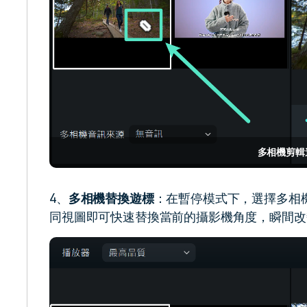
多相機剪輯
4、
多相機替換遊標
：在暫停模式下，選擇多相
同視圖即可快速替換當前的攝影機角度，瞬間改