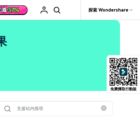
援
探索 Wondershare
具
關於 Wondershare
格
文字
產品信息
果
具產品
實用工具
企業
產品新功能和版本迭代信息
活動場合
素材庫
慧工具
AI 影片翻譯
rit
Recoverit
聯盟行銷
救援。
曆史版本
AI 文案撰寫
婚禮邀請影片
關於我們
NEW
HOT
影片特效
查看Filmora 9-14歷史版本信息
編輯軟件
動態字幕生成器
新年影片
新聞中心
W
影片模板
HOT
評論
剪輯流程
聖誕節影片
免費獲取行動版
輯
商店
HOT
看看我們的用戶怎麼說
影片濾鏡
教學 / 學習
剪輯
ts 製作
支援
音樂素材庫
解說型影片
社媒影片
動態圖表
NEW
技巧
決方案 >
2.9M+ 創意素材
>