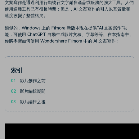
部落格
文案寫作是通過利用行動號召文字銷售產品或服務的強大工具。人們
使用這種工具已有很長時間；但是，AI 文案寫作的引入以其質量和
搜尋
速度改變了整體格局。
聯盟計劃
企業服務
開啟企業級合作夥伴關係
簡單的商業影片解決方案
類似的，Windows 上的 Filmora 新版本現在提供“AI 文案寫作”功
能，可使用 ChatGPT 自動生成影片文稿、字幕等等。在本指南中，
幫助中心
你將學習如何使用 Wondershare Filmora 中的 AI 文案寫作：
產品信息
索引
01
影片創作之前
02
影片編輯期間
03
影片編輯之後