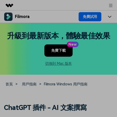
Filmora
免費試用
精選產品
AIGC 數位創意
產品
商務
升級到最新版本，體驗最佳效果
實用工具
總覽
平台
AI
關於我們
New
解決方案
免費下載
功能
影片 / 照片
解決方案
新聞中心
素材
切換到 Mac 版本
音訊
熱門人群
部落格
商店
文字
熱門方案
AI 進階 & 福利
幫助中心
支援
首頁
>
用戶指南
>
Filmora Windows 用戶指南
AI提示詞大全
推薦朋友得獎勵
收錄 100+ 熱門影片提示詞，快
每邀請一位連結註冊，就能獲得
聯絡我們
案例分享
ChatGPT 插件 - AI 文案撰寫
速生成相似風格影片
100 點兌積分
立即購買
登入
我們隨時為您提供協助
如何用 Filmora 做出影響力