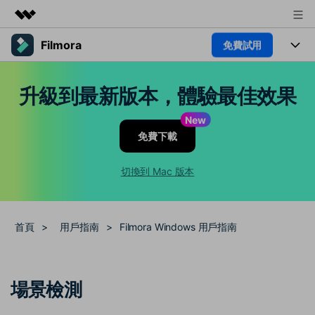
Filmora
免費試用
精選產品
AIGC 數位創意
產品
商務
升級到最新版本，體驗最佳效果
實用工具
總覽
平台
AI
關於我們
New
解決方案
免費下載
功能
影片 / 照片
新聞中心
解決方案
素材
切換到 Mac 版本
音訊
熱門人群
商店
部落格
文字
熱門方案
AI 進階 & 福利
支援
幫助中心
首頁
>
用戶指南
>
Filmora Windows 用戶指南
AI提示詞大全
推薦朋友得獎勵
收錄 100+ 熱門影片提示詞，快
每邀請一位連結註冊，就能獲得
聯絡我們
案例分享
場景檢測
速生成相似風格影片
100 點兌積分
立即購買
登入
我們隨時為您提供協助
如何用 Filmora 做出影響力