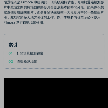
部落格
場景檢測是 Filmora 中提供的一項高級編輯功能，可用於通過檢測影
片中鏡頭之間的轉場自動將影片分割成基本的時間分段。如果你不想
搜尋
按逐個影格編輯影片，而是希望快速編輯一大段影片中的一些較短片
聯盟計劃
企業服務
段，此功能將極大地方便你的工作。以下步驟將向你展示如何使用
開啟企業級合作夥伴關係
簡單的商業影片解決方案
Filmora 進行自動場景檢測。
幫助中心
產品信息
索引
01
打開場景檢測視窗
02
自動檢測場景