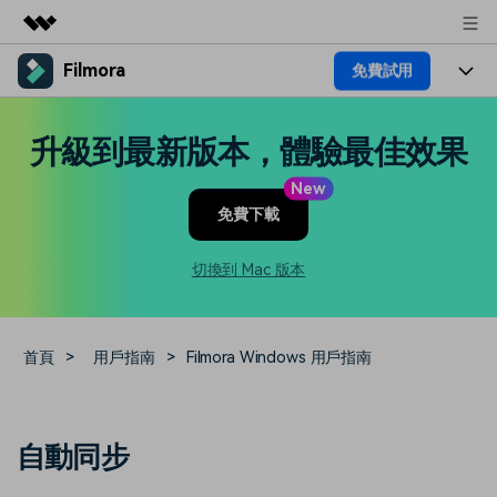
Filmora
免費試用
精選產品
AIGC 數位創意
產品
商務
升級到最新版本，體驗最佳效果
實用工具
總覽
平台
AI
關於我們
New
解決方案
免費下載
功能
影片 / 照片
解決方案
新聞中心
素材
切換到 Mac 版本
音訊
熱門人群
部落格
商店
文字
熱門方案
AI 進階 & 福利
幫助中心
支援
首頁
>
用戶指南
>
Filmora Windows 用戶指南
AI提示詞大全
推薦朋友得獎勵
收錄 100+ 熱門影片提示詞，快
每邀請一位連結註冊，就能獲得
聯絡我們
案例分享
自動同步
速生成相似風格影片
100 點兌積分
立即購買
登入
我們隨時為您提供協助
如何用 Filmora 做出影響力