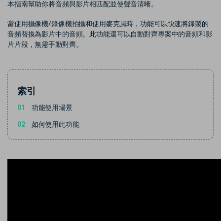
部落格
本指南幫助你將音頻與影片相匹配並使聲音清晰。
搜尋
當使用攝像機/錄像機拍攝和使用麥克風時，功能可以快速將錄製的
聯盟計劃
企業服務
音頻替換為影片中的音頻。此功能還可以自動對齊專案中的音頻和影
開啟企業級合作夥伴關係
簡單的商業影片解決方案
片片段，無需手動對齊。
幫助中心
產品信息
索引
01
功能使用場景
02
如何使用此功能