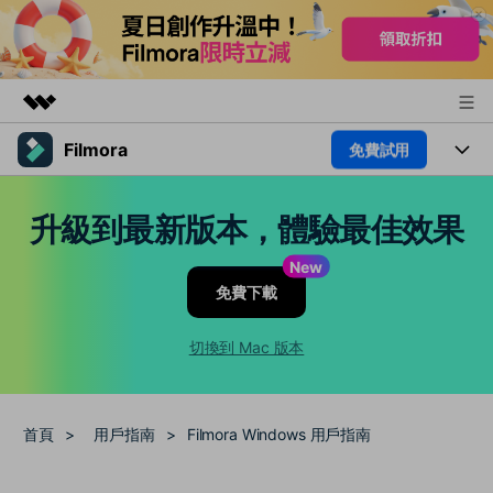
Filmora
免費試用
精選產品
AIGC 數位創意
產品
商務
升級到最新版本，體驗最佳效果
實用工具
總覽
平台
AI
關於我們
New
解決方案
免費下載
功能
影片 / 照片
新聞中心
解決方案
素材
切換到 Mac 版本
音訊
熱門人群
商店
部落格
文字
熱門方案
AI 進階 & 福利
支援
幫助中心
首頁
>
用戶指南
>
Filmora Windows 用戶指南
AI提示詞大全
推薦朋友得獎勵