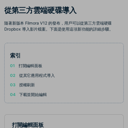
收錄 100+ 熱門影片提示詞，快
每邀請一位連結註冊，就能獲得
聯絡我們
案例分享
從第三方雲端硬碟導入
速生成相似風格影片
100 點兌積分
立即購買
登入
我們隨時為您提供協助
如何用 Filmora 做出影響力
部落格
隨著新版本 Filmora V12 的發布，用戶可以從第三方雲端硬碟
Dropbox 導入影片檔案。下面是使用這項新功能的詳細步驟。
搜尋
聯盟計劃
企業服務
開啟企業級合作夥伴關係
簡單的商業影片解決方案
索引
幫助中心
01
打開編輯面板
產品信息
02
從其它應用程式導入
03
授權刷新
04
下載並開始編輯
打開編輯面板