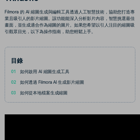
部落格
Filmora 的 AI 縮圖生成與編輯工具透過人工智慧技術，協助您打造專
搜尋
聯盟計劃
企業服務
業且吸引人的影片縮圖。該功能能深入分析影片內容，智慧挑選最佳
開啟企業級合作夥伴關係
簡單的商業影片解決方案
畫面，並生成適合作為縮圖的圖片。如果您希望以引人注目的縮圖吸
引觀眾目光，以下為操作指南，助您輕鬆上手。
幫助中心
產品信息
目錄
01
如何啟用 AI 縮圖生成工具
02
如何透過 Filmora AI 生成影片縮圖
03
如何從本地檔案生成縮圖