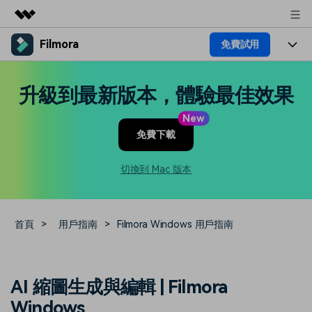
Filmora
免費試用
精選產品
AIGC 數位創意
產品
商務
升級到最新版本，體驗最佳效果
實用工具
總覽
平台
AI
關於我們
New
解決方案
免費下載
功能
影片 / 照片
解決方案
新聞中心
素材
切換到 Mac 版本
音訊
熱門人群
部落格
商店
文字
熱門方案
AI 進階 & 福利
幫助中心
支援
首頁
>
用戶指南
>
Filmora Windows 用戶指南
AI提示詞大全
推薦朋友得獎勵
收錄 100+ 熱門影片提示詞，快
每邀請一位連結註冊，就能獲得
聯絡我們
案例分享
AI 縮圖生成與編輯 | Filmora
速生成相似風格影片
100 點兌積分
立即購買
登入
我們隨時為您提供協助
如何用 Filmora 做出影響力
Windows