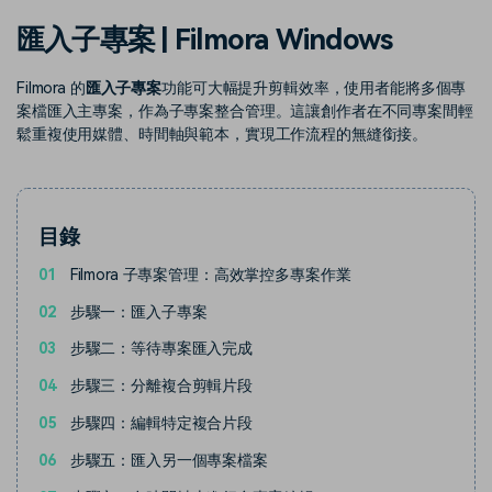
收錄 100+ 熱門影片提示詞，快
每邀請一位連結註冊，就能獲得
聯絡我們
案例分享
匯入子專案 | Filmora Windows
速生成相似風格影片
100 點兌積分
立即購買
登入
我們隨時為您提供協助
如何用 Filmora 做出影響力
部落格
Filmora 的
匯入子專案
功能可大幅提升剪輯效率，使用者能將多個專
案檔匯入主專案，作為子專案整合管理。這讓創作者在不同專案間輕
搜尋
鬆重複使用媒體、時間軸與範本，實現工作流程的無縫銜接。
聯盟計劃
企業服務
開啟企業級合作夥伴關係
簡單的商業影片解決方案
幫助中心
目錄
產品信息
01
Filmora 子專案管理：高效掌控多專案作業
02
步驟一：匯入子專案
03
步驟二：等待專案匯入完成
04
步驟三：分離複合剪輯片段
05
步驟四：編輯特定複合片段
06
步驟五：匯入另一個專案檔案