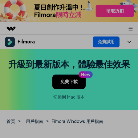
Filmora
免費試用
精選產品
AIGC 數位創意
產品
商務
升級到最新版本，體驗最佳效果
實用工具
總覽
平台
AI
關於我們
New
解決方案
免費下載
功能
影片 / 照片
解決方案
新聞中心
素材
切換到 Mac 版本
音訊
熱門人群
部落格
商店
文字
熱門方案
AI 進階 & 福利
幫助中心
支援
首頁
>
用戶指南
>
Filmora Windows 用戶指南
AI提示詞大全
推薦朋友得獎勵