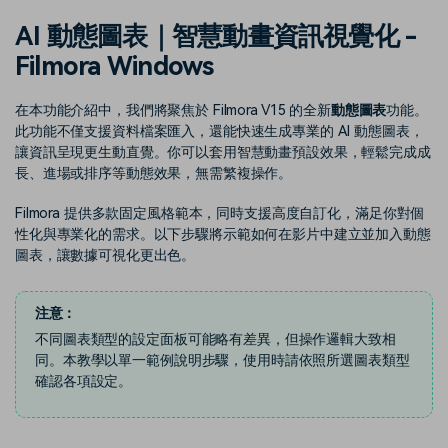
收錄 100+ 熱門影片提示詞，快
每邀請一位連結註冊，就能獲得
聯絡我們
案例分享
AI 動態圖表｜智慧動畫資訊視覺化 -
速生成相似風格影片
100 點兌積分
立即購買
登入
我們隨時為您提供協助
如何用 Filmora 做出影響力
Filmora Windows
部落格
在本功能介紹中，我們將聚焦於 Filmora V15 的全新
動態圖表
功能。
搜尋
聯盟計劃
企業服務
此功能不僅支援資料檔案匯入，還能快速生成專業的 AI 動態圖表，
開啟企業級合作夥伴關係
簡單的商業影片解決方案
讓資訊呈現更生動直覺。你可以套用智慧動畫預設效果，輕鬆完成成
長、進場或排序等動態效果，無需繁複操作。
幫助中心
Filmora 提供多款固定風格範本，同時支援高度自訂化，滿足你對個
性化與專業化的需求。以下步驟將示範如何在影片中建立並加入動態
產品信息
圖表，讓數據可視化更出色。
注意：
不同圖表類型的設定面板可能略有差異，但操作邏輯大致相
同。本教學以單一範例說明步驟，使用時請依照所選圖表類型
確認各項設定。