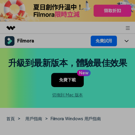
Filmora
免費試用
精選產品
AIGC 數位創意
產品
商務
升級到最新版本，體驗最佳效果
實用工具
總覽
平台
AI
關於我們
New
解決方案
免費下載
功能
影片 / 照片
解決方案
新聞中心
素材
切換到 Mac 版本
音訊
熱門人群
部落格
商店
文字
熱門方案
AI 進階 & 福利
幫助中心
支援
首頁
>
用戶指南
>
Filmora Windows 用戶指南
AI提示詞大全
推薦朋友得獎勵