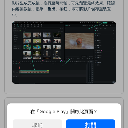
影片生成完成後，拖拽至時間軸，可先預覽最終效果。確認
內容無誤後，點擊「
匯出
」按鈕，即可將影片儲存至裝置
中。
適用於起始／結束影格轉影片
在「Google Play」開啟此頁面？
步驟一：匯入起始與結束圖片並生成提示詞
打開
取消
與圖像轉影片介面切換至「
起始／結束影格轉影片
」功能