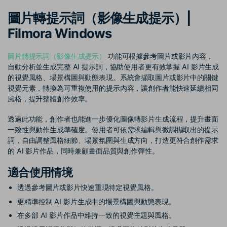
收錄 100+ 熱門影片提示詞，快
每邀請一位連結註冊，就能獲得
聯絡我們
案例分享
圖片轉提示詞（影像生成提示）|
速生成相似風格影片
100 點兌積分
立即購買
登入
我們隨時為您提供協助
如何用 Filmora 做出影響力
Filmora Windows
部落格
圖片轉提示詞（影像生成提示）
功能可根據參考圖片或影片內容，
搜尋
聯盟計劃
企業服務
自動分析並生成完整 AI 提示詞，協助使用者更有效掌握 AI 影片生成
的視覺風格、場景構圖與動態表現。系統會擷取圖片或影片中的關鍵
開啟企業級合作夥伴關係
簡單的商業影片解決方案
視覺元素，轉換為可重複使用的提示內容，讓創作者能快速延續相同
風格，提升整體創作效率。
幫助中心
透過此功能，創作者也能進一步優化圖像轉影片生成流程，提升畫面
產品信息
一致性與動作生成準確度。使用者可依需求編輯與微調擷取出的提示
詞，自由調整風格細節、場景氛圍與生成方向，打造更符合創作需求
的 AI 影片作品，同時兼顧畫面品質與創作彈性。
適合使用情境
透過參考圖片或影片快速重現特定視覺風格。
更精準控制 AI 影片生成中的場景構圖與動態表現。
在多部 AI 影片作品中維持一致的視覺主題與風格。