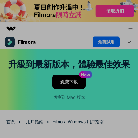
Filmora
免費試用
精選產品
AIGC 數位創意
產品
商務
升級到最新版本，體驗最佳效果
實用工具
總覽
平台
AI
關於我們
New
解決方案
免費下載
功能
影片 / 照片
新聞中心
解決方案
素材
切換到 Mac 版本
音訊
熱門人群
商店
部落格
文字
熱門方案
AI 進階 & 福利
支援
幫助中心
首頁
>
用戶指南
>
Filmora Windows 用戶指南
AI提示詞大全
推薦朋友得獎勵